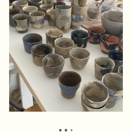
✹ ✺ ✴︎